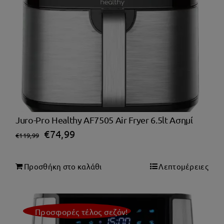
Juro-Pro Healthy AF7505 Air Fryer 6.5lt Ασημί
Original
Η
€
74,99
€
119,99
price
τρέχουσα
was:
τιμή
Προσθήκη στο καλάθι
Λεπτομέρειες
€119,99.
είναι:
€74,99.
Προσφορές τέλος σεζόν!