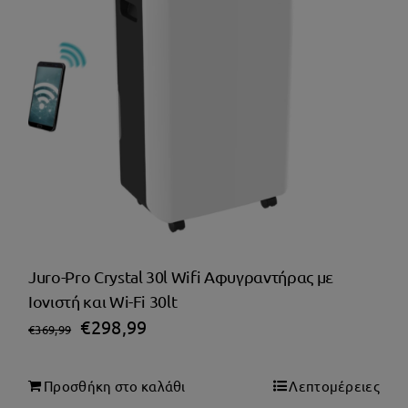
Juro-Pro Crystal 30l Wifi Αφυγραντήρας με
Ιονιστή και Wi-Fi 30lt
Original
Η
€
298,99
€
369,99
price
τρέχουσα
was:
τιμή
Προσθήκη στο καλάθι
Λεπτομέρειες