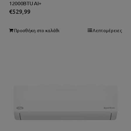
12000BTU AI+
GREE
GRUPPE
€
529,99
HAEGER
Hausberg
Προσθήκη στο καλάθι
Λεπτομέρειες
Heinrich’s
HISENSE
HOBBY
HP
HY-VEE
ICA
INVENTOR
IQ
IZZY
JBL
JUROPRO
KENWOOD
Kerosun
KORTING
KRUPS