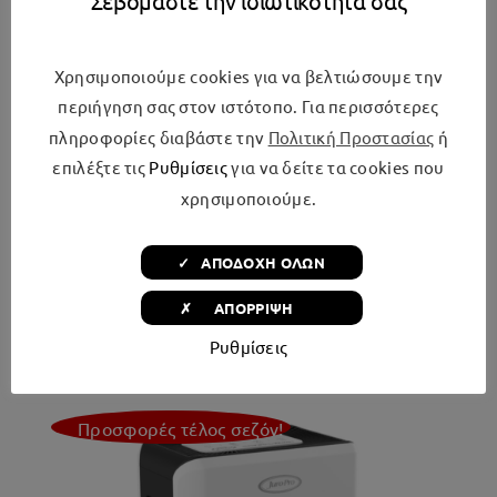
Σεβόμαστε την ιδιωτικότητά σας
Χρησιμοποιούμε cookies για να βελτιώσουμε την
περιήγηση σας στον ιστότοπο. Για περισσότερες
πληροφορίες διαβάστε την
Πολιτική Προστασίας
ή
Juro-Pro Blueberry Σίδερο Ατμού 2800W με
επιλέξτε τις
Ρυθμίσεις
για να δείτε τα cookies που
Κεραμική Πλάκα και Συνεχόμενη Παροχή
χρησιμοποιούμε.
40gr/min
Original
Η
€
39,99
€
49,99
✓ ΑΠΟΔΟΧΗ ΟΛΩΝ
price
τρέχουσα
✗ ΑΠΟΡΡΙΨΗ
was:
τιμή
Προσθήκη στο καλάθι
Λεπτομέρειες
Ρυθμίσεις
€49,99.
είναι:
€39,99.
Προσφορές τέλος σεζόν!