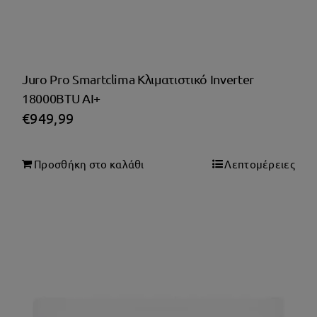
KUMTEL
LG
LIFE
Meliconi
Juro Pro Smartclima Κλιματιστικό Inverter
MESKO
18000BTU AI+
MIDEA
€
949,99
MIELE
MISTRAL
Mitsubishi
Προσθήκη στο καλάθι
Λεπτομέρειες
MIYATO
MORRIS
Motorola
MUSE
NEDIS
NEFF
NeoTec
NEWEST
NOD