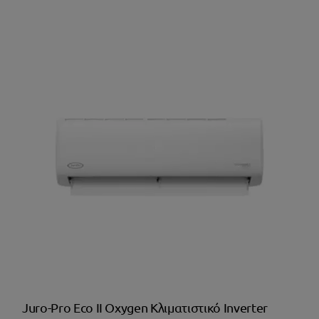
€369,99.
είναι:
€298,99.
Juro-Pro Eco II Oxygen Κλιματιστικό Inverter