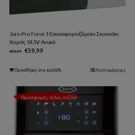
Juro-Pro Force 3 Επαναφορτιζόμενο Σκουπάκι
Χειρός 18.5V Λευκό
Original
Η
€
59,99
€
89,99
price
τρέχουσα
was:
τιμή
Προσθήκη στο καλάθι
Λεπτομέρειες
€89,99.
είναι:
€59,99.
Προσφορές τέλος σεζόν!