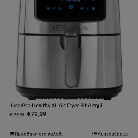
Juro-Pro Healthy XL Air Fryer 8lt Ασημί
Original
Η
€
79,99
€
129,99
price
τρέχουσα
was:
τιμή
Προσθήκη στο καλάθι
Λεπτομέρειες