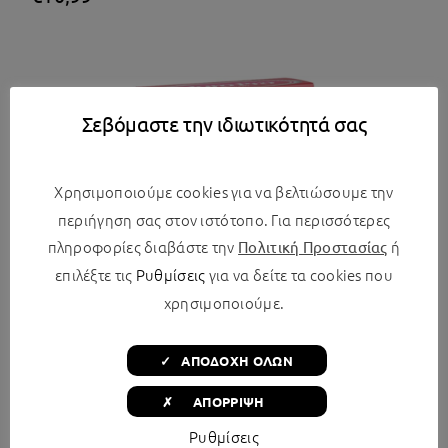
Σεβόμαστε την ιδιωτικότητά σας
Χρησιμοποιούμε cookies για να βελτιώσουμε την
περιήγηση σας στον ιστότοπο. Για περισσότερες
πληροφορίες διαβάστε την
ή
Πολιτική Προστασίας
επιλέξτε τις
Ρυθμίσεις
για να δείτε τα cookies που
χρησιμοποιούμε.
✓ ΑΠΟΔΟΧΗ ΟΛΩΝ
✗ ΑΠΟΡΡΙΨΗ
Ρυθμίσεις
Juro-Pro NG7 Σακούλες Σκούπας 10τμχ