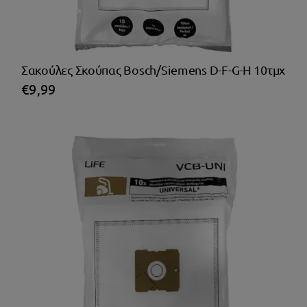
Σακούλες Σκούπας Bosch/Siemens D-F-G-H 10τμχ
€
9,99