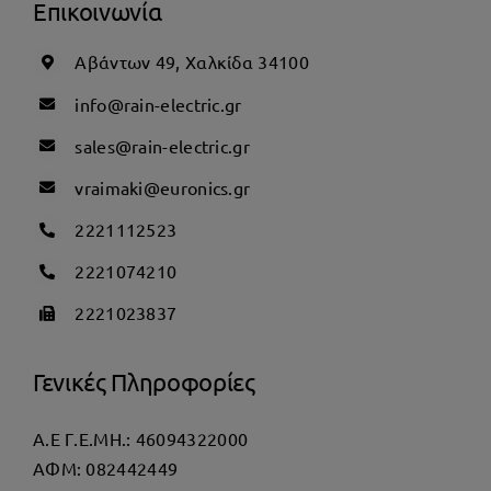
Επικοινωνία
Αβάντων 49, Χαλκίδα 34100
info@rain-electric.gr
sales@rain-electric.gr
vraimaki@euronics.gr
2221112523
2221074210
2221023837
Γενικές Πληροφορίες
Α.Ε Γ.Ε.ΜΗ.: 46094322000
AΦΜ: 082442449