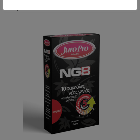
€
9,99