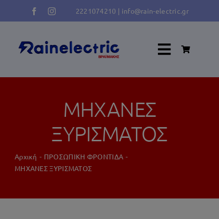
Μετάβαση
2221074210
|
info@rain-electric.gr
στο
περιεχόμενο
Toggle
Navigati
Κλιματισμός
ΜΗΧΑΝΕΣ
Ψύξη Κατάψυξη
ΞΥΡΙΣΜΑΤΟΣ
Αρχική
ΠΡΟΣΩΠΙΚΗ ΦΡΟΝΤΙΔΑ
Πλύση
ΜΗΧΑΝΕΣ ΞΥΡΙΣΜΑΤΟΣ
Φούρνος – Κουζίνα