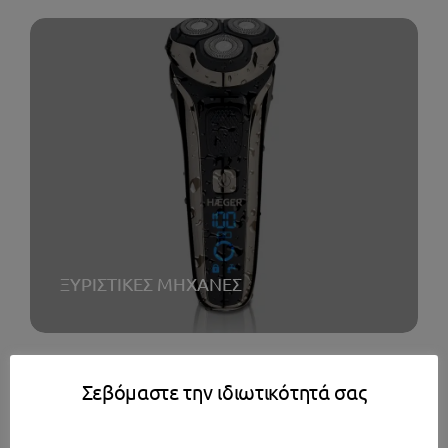
Αφύγρανση
Εικόνα – Ήχος
Ανεμιστήρες
Μικροσυσκευές
Συσκευές Καθαρισμού
ΞΥΡΙΣΤΙΚΕΣ ΜΗΧΑΝΕΣ
Προσωπική Φροντίδα
Σεβόμαστε την ιδιωτικότητά σας
Gadgets