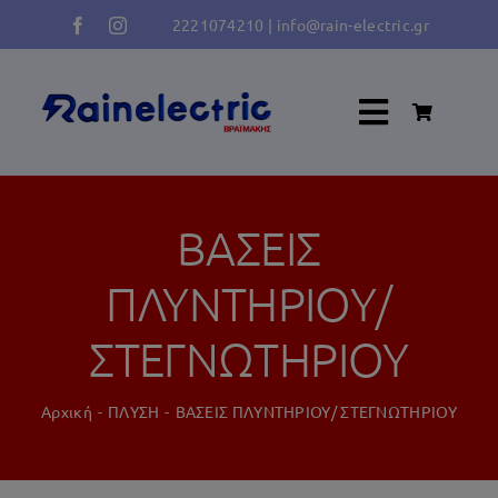
Μετάβαση
2221074210
|
info@rain-electric.gr
στο
περιεχόμενο
Toggle
Navigati
Κλιματισμός
ΒΑΣΕΙΣ
Ψύξη Κατάψυξη
ΠΛΥΝΤΗΡΙΟΥ/
ΣΤΕΓΝΩΤΗΡΙΟΥ
Πλύση
Αρχική
ΠΛΥΣΗ
ΒΑΣΕΙΣ ΠΛΥΝΤΗΡΙΟΥ/ ΣΤΕΓΝΩΤΗΡΙΟΥ
Φούρνος – Κουζίνα