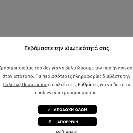
ασκευαστής
Ίντσες
ne
None
LER
24''
G
32''
Σεβόμαστε την ιδιωτικότητά σας
WA
40''
AI
43''
atel
50''
Χρησιμοποιούμε cookies για να βελτιώσουμε την περιήγηση σα
o
55''
στον ιστότοπο. Για περισσότερες πληροφορίες διαβάστε την
US
65''
Πολιτική Προστασίας
ή επιλέξτε τις
Ρυθμίσεις
για να δείτε τα
antic
19" - 42"
DIEN
32" - 55"
cookies που χρησιμοποιούμε.
yliss
50" - 80"
KO
✓ ΑΠΟΔΟΧΗ ΟΛΩΝ
LLISSIMA
OMBERG
✗ ΑΠΟΡΡΙΨΗ
MANN
Ρυθμίσεις