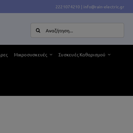
2221074210
|
info@rain-electric.gr
Αναζήτηση
για:
ήρες
Μικροσυσκευές
Συσκευές Καθαρισμού