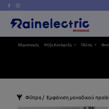
Μετάβαση
στο
περιεχόμενο
Κλιματισμός
Ψύξη Κατάψυξη
Πλύση
Φού
Φίλτρα
Εμφάνιση μοναδικού προϊό
PURE AIR