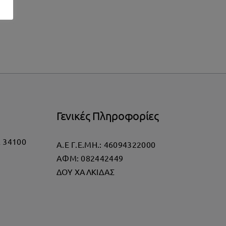
Γενικές Πληροφορίες
α 34100
Α.Ε Γ.Ε.ΜΗ.: 46094322000
AΦΜ: 082442449
ΔΟΥ ΧΑΛΚΙΔΑΣ