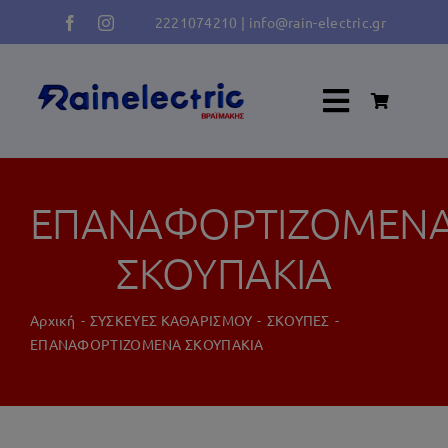
Μετάβαση
2221074210
|
info@rain-electric.gr
στο
περιεχόμενο
Toggle
Navigati
Κλιματισμός
ΕΠΑΝΑΦΟΡΤΙΖΟΜΕΝ
Ψύξη Κατάψυξη
ΣΚΟΥΠΑΚΙΑ
Αρχική
ΣΥΣΚΕΥΕΣ ΚΑΘΑΡΙΣΜΟΥ
ΣΚΟΥΠΕΣ
Πλύση
ΕΠΑΝΑΦΟΡΤΙΖΟΜΕΝΑ ΣΚΟΥΠΑΚΙΑ
Φούρνος – Κουζίνα