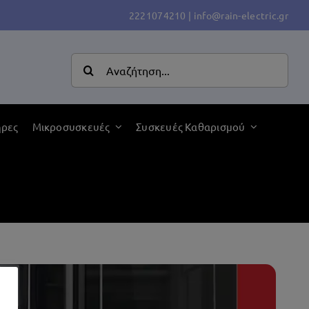
2221074210
|
info@rain-electric.gr
Αναζήτηση
για:
ήρες
Μικροσυσκευές
Συσκευές Καθαρισμού