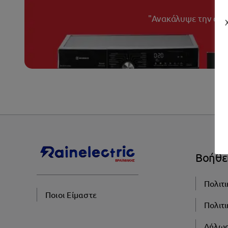
"Ανακάλυψε την ατελ
Βοήθε
Πολιτ
Ποιοι Είμαστε
Πολιτ
Δήλω