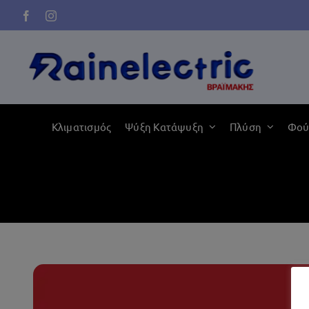
Μετάβαση
στο
περιεχόμενο
Κλιματισμός
Ψύξη Κατάψυξη
Πλύση
Φού