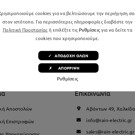
είοτη γκάμα ηλεκτρικών συσκευών της MORRIS. Design, Αξ
Χρησιμοποιούμε cookies για να βελτιώσουμε την περιήγηση σα
στον ιστότοπο. Για περισσότερες πληροφορίες διαβάστε την
Πολιτική Προστασίας
ή επιλέξτε τις
Ρυθμίσεις
για να δείτε τα
cookies που χρησιμοποιούμε.
✓ ΑΠΟΔΟΧΗ ΟΛΩΝ
✗ ΑΠΟΡΡΙΨΗ
Ρυθμίσεις
ια
Επικοινωνία
ική Αποστολών
Αβάντων 49, Χαλκίδ
info@rain-electric.gr
ική Επιστροφών
sales@rain-electric.gr
ση Υπαναχώρησης