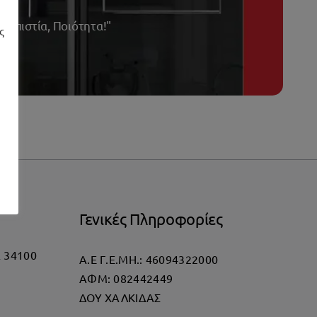
ιοπιστία, Ποιότητα!"
ς
Γενικές Πληροφορίες
α 34100
Α.Ε Γ.Ε.ΜΗ.: 46094322000
AΦΜ: 082442449
ΔΟΥ ΧΑΛΚΙΔΑΣ