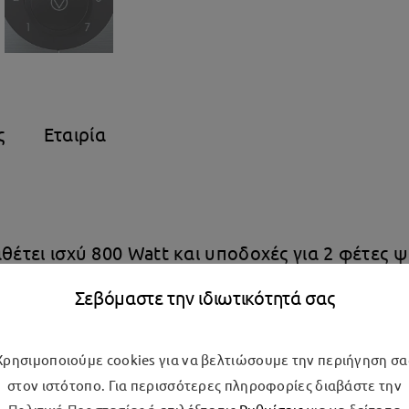
ς
Εταιρία
θέτει ισχύ 800 Watt και υποδοχές για 2 φέτες 
 την καθημερινή παρασκευή του πρωινού ή του 
Σεβόμαστε την ιδιωτικότητά σας
ει τη δυνατότητα να ξεπαγώσετε ή να φρυγανίσ
 γίνεται εύκολα και γρήγορα, χάρις στον αποσπώ
Χρησιμοποιούμε cookies για να βελτιώσουμε την περιήγηση σα
ευής.
στον ιστότοπο. Για περισσότερες πληροφορίες διαβάστε την