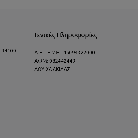
Γενικές Πληροφορίες
α 34100
Α.Ε Γ.Ε.ΜΗ.: 46094322000
AΦΜ: 082442449
ΔΟΥ ΧΑΛΚΙΔΑΣ