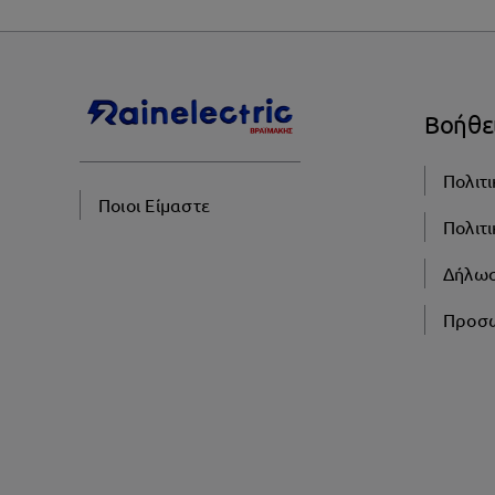
Βοήθε
Πολιτ
Ποιοι Είμαστε
Πολιτ
Δήλω
Προσω