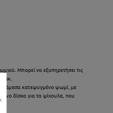
ψωμιού. Μπορεί να εξυπηρετήσει τις
σνακ.
ετε άμεσα κατεψυγμένο ψωμί, με
μενο δίσκο για τα ψίχουλα, που
ς