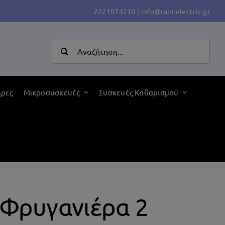
2221074210
|
info@rain-electric.gr
Αναζήτηση
για:
ήρες
Μικροσυσκευές
Συσκευές Καθαρισμού
 Φρυγανιέρα 2