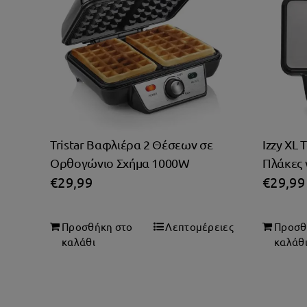
Tristar Βαφλιέρα 2 Θέσεων σε
Izzy XL 
Ορθογώνιο Σχήμα 1000W
Πλάκες 
€
29,99
€
29,99
Προσθήκη στο
Λεπτομέρειες
Προσθ
καλάθι
καλάθ