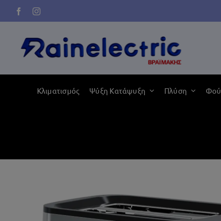
Μετάβαση
στο
περιεχόμενο
Κλιματισμός
Ψύξη Κατάψυξη
Πλύση
Φού