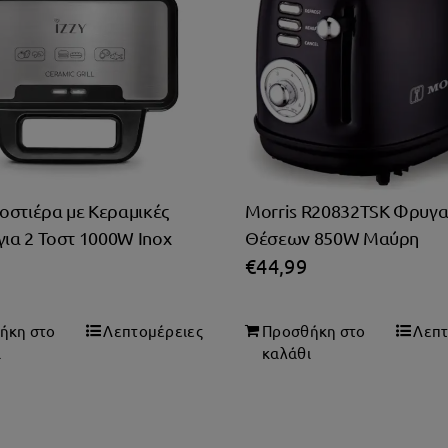
Τοστιέρα με Κεραμικές
Morris R20832TSK Φρυγα
για 2 Τοστ 1000W Inox
Θέσεων 850W Μαύρη
€
44,99
ήκη στο
Λεπτομέρειες
Προσθήκη στο
Λεπτ
ι
καλάθι