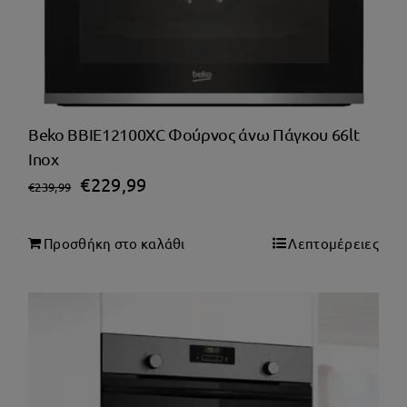
Beko BBIE12100XC Φούρνος άνω Πάγκου 66lt
Inox
Original
Η
€
229,99
€
239,99
price
τρέχουσα
was:
τιμή
Προσθήκη στο καλάθι
Λεπτομέρειες
€239,99.
είναι:
€229,99.