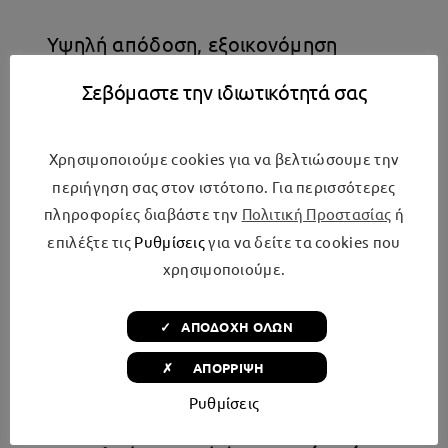
Υψηλή απόδοση, εξοικονόμηση
ηλεκτρικής ενέργειας και
Σεβόμαστε την ιδιωτικότητά σας
λειτουργικού κόστους
Χρησιμοποιούμε cookies για να βελτιώσουμε την
Με
εύρος θερμοκρασίας από -18 ως
περιήγηση σας στον ιστότοπο. Για περισσότερες
-25°C
, είναι κατάλληλος για διατηρεί
πληροφορίες διαβάστε την
Πολιτική Προστασίας
ή
τρόφιμα
έως και για 12 μήνες
.
επιλέξτε τις
Ρυθμίσεις
για να δείτε τα cookies που
χρησιμοποιούμε.
Χαρακτηριστικά
καταψύκτη μπαούλο
✓ ΑΠΟΔΟΧΗ ΟΛΩΝ
✗ ΑΠΟΡΡΙΨΗ
Ρυθμίσεις
Οι καταψύκτες τύπου μπαούλο