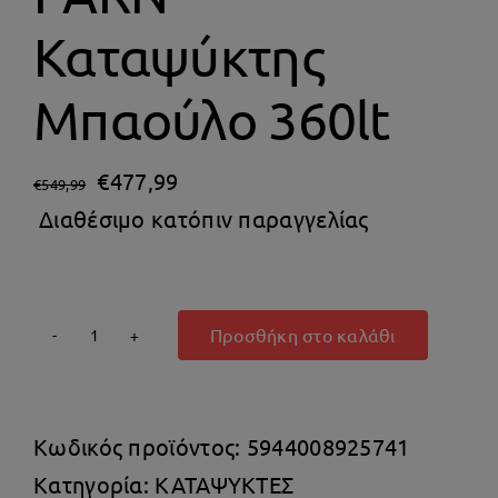
Θέρμανση
Καταψύκτης
Μπαούλο 360lt
Original
Η
€
477,99
€
549,99
price
τρέχουσα
Διαθέσιμο κατόπιν παραγγελίας
was:
τιμή
€549,99.
είναι:
€477,99.
Προσθήκη στο καλάθι
Beko
CF
400
Κωδικός προϊόντος:
5944008925741
PARN
Κατηγορία:
ΚΑΤΑΨΥΚΤΕΣ