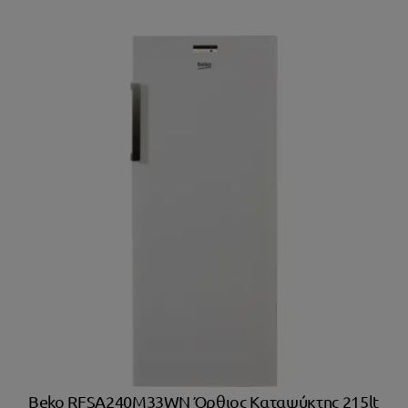
Beko RFSA240M33WN Όρθιος Καταψύκτης 215lt