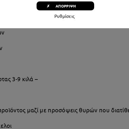
✗ ΑΠΟΡΡΙΨΗ
 στα δύο καλάθια
Ρυθμίσεις
ων
ν
τας 3-9 κιλά –
προϊόντος μαζί με προσόψεις θυρών που διατίθ
ελοι