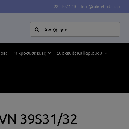
2221074210
|
info@rain-electric.gr
Αναζήτηση
για:
ήρες
Μικροσυσκευές
Συσκευές Καθαρισμού
VN 39S31/32