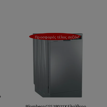
Προσφορές τέλος σεζόν!
ο
Blomberg GSS28021X Ελεύθερο