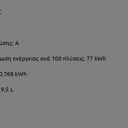
C
ύσης: Α
ωση ενέργειας ανά 100 πλύσεις: 77 kWh
0,768 kWh
9,5 L