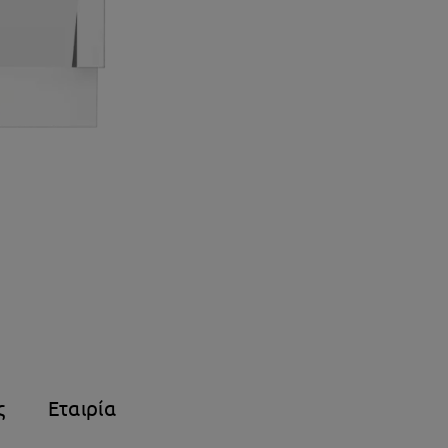
πιάτων
82x60εκ.
ποσότητα
ς
Εταιρία