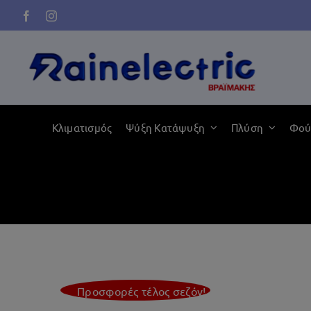
Μετάβαση
στο
περιεχόμενο
Κλιματισμός
Ψύξη Κατάψυξη
Πλύση
Φού
Προσφορές τέλος σεζόν!