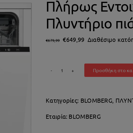
Πλήρως Εντοι
Πλυντήριο πι
Original
Η
€
649,99
Διαθέσιμο κατό
€
679,99
price
τρέχουσα
was:
τιμή
€679,99.
είναι:
Προσθήκη στο κα
BLOMBERG
€649,99.
GVN
39S31/32
Κατηγορίες:
BLOMBERG
,
ΠΛΥΝ
Πλήρως
Εντοιχιζόμενο
Εταιρία:
BLOMBERG
Πλυντήριο