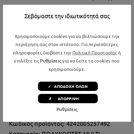
κουζίνας σας, χωρίς να καταλαμβάνει
Σεβόμαστε την ιδιωτικότητά σας
πολύ χώρο.
Χαρακτηριστικά
Χρησιμοποιούμε cookies για να βελτιώσουμε την
περιήγηση σας στον ιστότοπο. Για περισσότερες
Ισχύς 450 W
πληροφορίες διαβάστε την
Πολιτική Προστασίας
ή
επιλέξτε τις
Ρυθμίσεις
για να δείτε τα cookies που
Χωρητικότητα 0,65 lt
χρησιμοποιούμε.
Smoothie Maker
Ναι
✓ ΑΠΟΔΟΧΗ ΟΛΩΝ
✗ ΑΠΟΡΡΙΨΗ
Χρώμα Μαύρο
Ρυθμίσεις
Κωδικός προϊόντος:
4242005257492
Κατηγορία:
ΠΟΛΥΚΟΠΤΕΣ MULTI