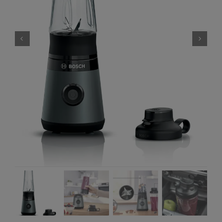
Αφύγρανση
Εικόνα – Ήχος
Ανεμιστήρες
Μικροσυσκευές
Συσκευές Καθαρισμού
Προσωπική Φροντίδα
Gadgets