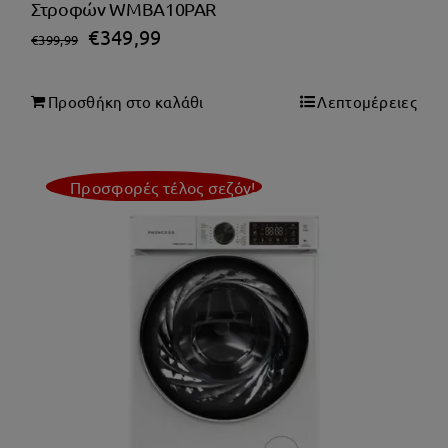
Στροφών WMBA10PAR
Original
Η
€
349,99
€
399,99
price
τρέχουσα
was:
τιμή
Προσθήκη στο καλάθι
Λεπτομέρειες
€399,99.
είναι:
€349,99.
Προσφορές τέλος σεζόν!