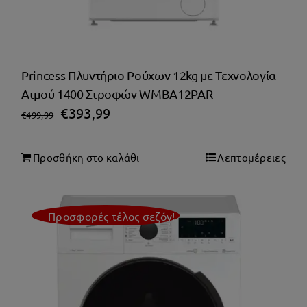
Princess Πλυντήριο Ρούχων 12kg με Τεχνολογία
Ατμού 1400 Στροφών WMBA12PAR
Original
Η
€
393,99
€
499,99
price
τρέχουσα
was:
τιμή
Προσθήκη στο καλάθι
Λεπτομέρειες
€499,99.
είναι:
€393,99.
Προσφορές τέλος σεζόν!