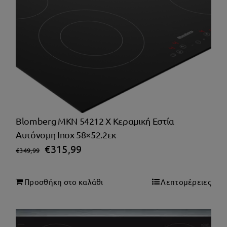
Blomberg MKN 54212 X Κεραμική Εστία
Αυτόνομη Inox 58×52.2εκ
Original
Η
€
315,99
€
349,99
price
τρέχουσα
was:
τιμή
Προσθήκη στο καλάθι
Λεπτομέρειες
€349,99.
είναι:
€315,99.