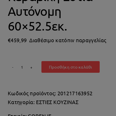
Θέρμανση
Αυτόνομη
60×52.5εκ.
€
459,99
Διαθέσιμο κατόπιν παραγγελίας
Προσθήκη στο καλάθι
Gorenje
ECT643SYW
Κεραμική
Κωδικός προϊόντος:
201217163952
Εστία
Κατηγορία:
ΕΣΤΙΕΣ ΚΟΥΖΙΝΑΣ
Αυτόνομη
60x52.5εκ.
Εταιρία:
GORENJE