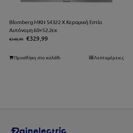
Blomberg MKN 54322 X Κεραμική Εστία
Αυτόνομη 60×52.2εκ
Original
Η
€
329,99
€
349,99
price
τρέχουσα
was:
τιμή
Προσθήκη στο καλάθι
Λεπτομέρειες
€349,99.
είναι:
€329,99.