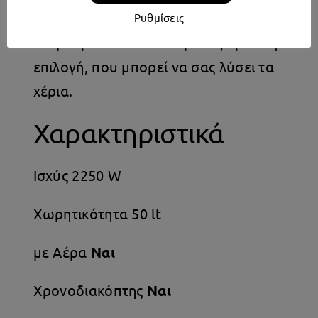
φούρνο.
Ρυθμίσεις
Το φουρνάκι αποτελεί μια εξαιρετική
επιλογή, που μπορεί να σας λύσει τα
χέρια.
Χαρακτηριστικά
Ισχύς 2250 W
Χωρητικότητα 50 lt
με Αέρα
Ναι
Χρονοδιακόπτης
Ναι