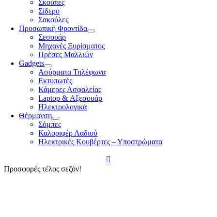
Σκούπες
Σίδερο
Σακούλες
Προσωπική Φροντίδα
Σεσουάρ
Μηχανές Ξυρίσματος
Πρέσες Μαλλιών
Gadgets
Ασύρματα Τηλέφωνα
Εκτυπωτές
Κάμερες Ασφαλείας
Laptop & Αξεσουάρ
Ηλεκτρολογικά
Θέρμανση
Σόμπες
Καλοριφέρ Λαδιού
Ηλεκτρικές Κουβέρτες – Υποστρώματα
Προσφορές τέλος σεζόν!