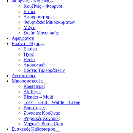
Φούρνος – Κουζίνα
Κουζίνες – Φούρνοι
Εστίες
Απορροφητήρες
Φουρνάκια Μικροκυμάτων
Μίξερ
Σκεύη Μαγειρικής
Αφύγρανση
Εικόνα – Ήχος
Εικόνα
Ήχος
Ηχεία
Ακουστικά
Βάσεις Τηλεοράσεων
Ανεμιστήρες
Μικροσυσκευές
Καφετιέρες
Air Fryer
Blender – Multi
Toast – Grill – Waffle – Crepe
Βραστήρες
Ζυγαριές Κουζίνας
Ψηφιακές Ζυγαριές
Μηχανές Pop – Corn
Συσκευές Καθαρισμού