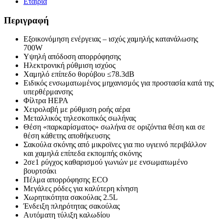
Εταιρία
Λευκή
ποσότητα
Περιγραφή
Εξοικονόμηση ενέργειας – ισχύς χαμηλής κατανάλωσης
700W
Υψηλή απόδοση απορρόφησης
Ηλεκτρονική ρύθμιση ισχύος
Χαμηλό επίπεδο θορύβου ≤78.3dB
Ειδικός ενσωματωμένος μηχανισμός για προστασία κατά της
υπερθέρμανσης
Φίλτρα HEPA
Χειρολαβή με ρύθμιση ροής αέρα
Μεταλλικός τηλεσκοπικός σωλήνας
Θέση «παρκαρίσματος» σωλήνα σε οριζόντια θέση και σε
θέση κάθετης αποθήκευσης
Σακούλα σκόνης από μικροϊνες για πιο υγιεινό περιβάλλον
και χαμηλά επίπεδα εκπομπής σκόνης
2σε1 ρύγχος καθαρισμού γωνιών με ενσωματωμένο
βουρτσάκι
Πέλμα απορρόφησης ECO
Μεγάλες ρόδες για καλύτερη κίνηση
Χωρητικότητα σακούλας 2.5L
Ένδειξη πληρότητας σακούλας
Αυτόματη τύλιξη καλωδίου