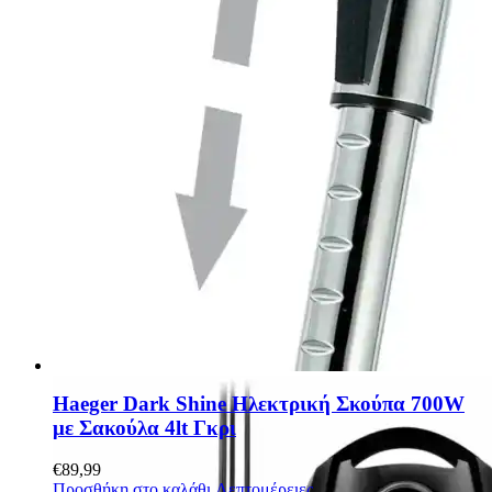
Haeger Dark Shine Ηλεκτρική Σκούπα 700W
με Σακούλα 4lt Γκρι
€
89,99
Προσθήκη στο καλάθι
Λεπτομέρειες