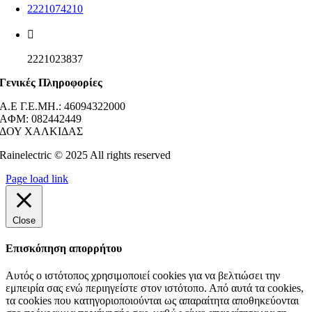
2221074210
2221023837
Γενικές Πληροφορίες
Α.Ε Γ.Ε.ΜΗ.: 46094322000
AΦΜ: 082442449
ΔΟΥ ΧΑΛΚΙΔΑΣ
Rainelectric © 2025 All rights reserved
Page load link
Close
Επισκόπηση απορρήτου
Αυτός ο ιστότοπος χρησιμοποιεί cookies για να βελτιώσει την
εμπειρία σας ενώ περιηγείστε στον ιστότοπο. Από αυτά τα cookies,
τα cookies που κατηγοριοποιούνται ως απαραίτητα αποθηκεύονται