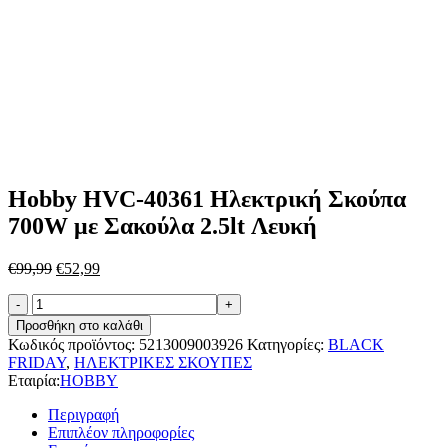
Hobby HVC-40361 Ηλεκτρική Σκούπα
700W με Σακούλα 2.5lt Λευκή
Original
Η
€
99,99
€
52,99
price
τρέχουσα
Hobby
was:
τιμή
HVC-
€99,99.
είναι:
Προσθήκη στο καλάθι
40361
€52,99.
Κωδικός προϊόντος:
5213009003926
Κατηγορίες:
BLACK
Ηλεκτρική
FRIDAY
,
ΗΛΕΚΤΡΙΚΕΣ ΣΚΟΥΠΕΣ
Σκούπα
Εταιρία:
HOBBY
700W
με
Περιγραφή
Σακούλα
Επιπλέον πληροφορίες
2.5lt