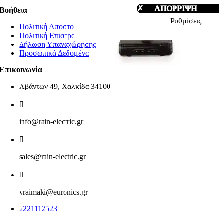
✗ ΑΠΟΡΡΙΨΗ
Βοήθεια
Ρυθμίσεις
Πολιτική Αποστολών
Πολιτική Επιστροφών
Δήλωση Υπαναχώρησης
Προσωπικά Δεδομένα
Επικοινωνία
Αβάντων 49, Χαλκίδα 34100
info@rain-electric.gr
sales@rain-electric.gr
vraimaki@euronics.gr
2221112523