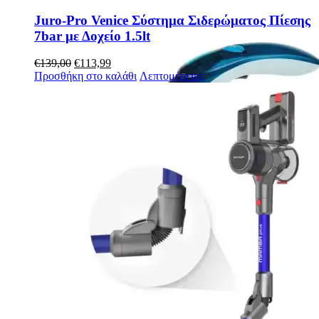
Juro-Pro Venice Σύστημα Σιδερώματος Πίεσης
7bar με Δοχείο 1.5lt
Original
Η
€
139,00
€
113,99
price
τρέχουσα
Προσθήκη στο καλάθι
Λεπτομέρειες
was:
τιμή
€139,00.
είναι:
€113,99.