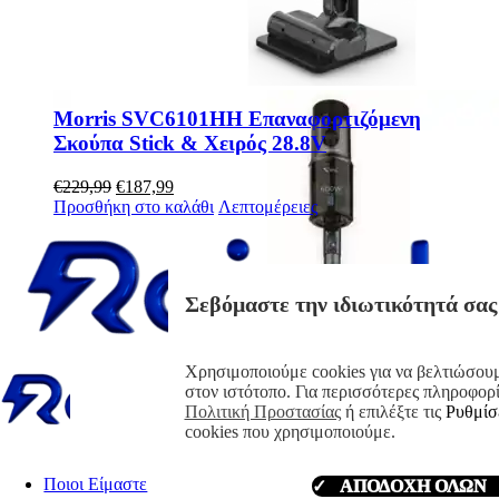
Morris SVC6101HH Επαναφορτιζόμενη
Σκούπα Stick & Χειρός 28.8V
Original
Η
€
229,99
€
187,99
price
τρέχουσα
Προσθήκη στο καλάθι
Λεπτομέρειες
was:
τιμή
€229,99.
είναι:
€187,99.
Σεβόμαστε την ιδιωτικότητά σας
Χρησιμοποιούμε cookies για να βελτιώσουμ
στον ιστότοπο. Για περισσότερες πληροφορί
Πολιτική Προστασίας
ή επιλέξτε τις
Ρυθμίσ
cookies που χρησιμοποιούμε.
Ποιοι Είμαστε
✓ ΑΠΟΔΟΧΗ ΟΛΩΝ