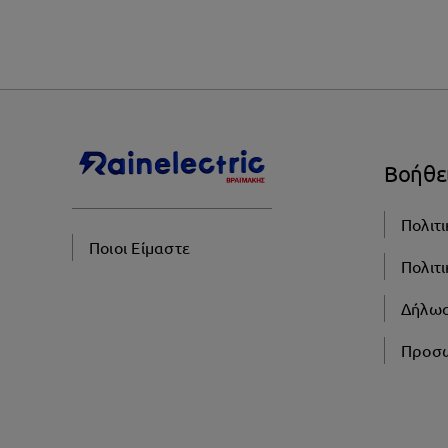
Βοήθε
Πολιτ
Ποιοι Είμαστε
Πολιτ
Δήλω
Προσω