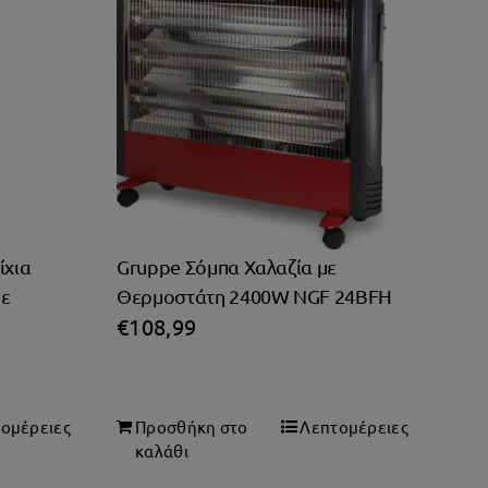
ίχια
Gruppe Σόμπα Χαλαζία με
με
Θερμοστάτη 2400W NGF 24BFH
€
108,99
ομέρειες
Προσθήκη στο
Λεπτομέρειες
καλάθι