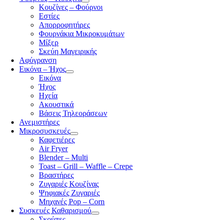
Κουζίνες – Φούρνοι
Εστίες
Απορροφητήρες
Φουρνάκια Μικροκυμάτων
Μίξερ
Σκεύη Μαγειρικής
Αφύγρανση
Εικόνα – Ήχος
Εικόνα
Ήχος
Ηχεία
Ακουστικά
Βάσεις Τηλεοράσεων
Ανεμιστήρες
Μικροσυσκευές
Καφετιέρες
Air Fryer
Blender – Multi
Toast – Grill – Waffle – Crepe
Βραστήρες
Ζυγαριές Κουζίνας
Ψηφιακές Ζυγαριές
Μηχανές Pop – Corn
Συσκευές Καθαρισμού
Σκούπες