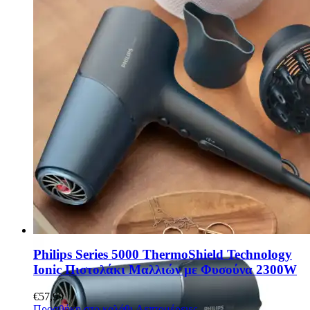
Philips Series 5000 ThermoShield Technology
Ionic Πιστολάκι Μαλλιών με Φυσούνα 2300W
€
57,99
Προσθήκη στο καλάθι
Λεπτομέρειες