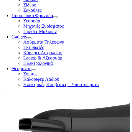
Σίδερο
Σακούλες
Προσωπική Φροντίδα
Σεσουάρ
Μηχανές Ξυρίσματος
Πρέσες Μαλλιών
Gadgets
Ασύρματα Τηλέφωνα
Εκτυπωτές
Κάμερες Ασφαλείας
Laptop & Αξεσουάρ
Ηλεκτρολογικά
Θέρμανση
Σόμπες
Καλοριφέρ Λαδιού
Ηλεκτρικές Κουβέρτες – Υποστρώματα