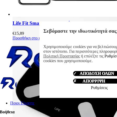
Life Fit Smart BT Ζυγαριά με Bluetooth
Σεβόμαστε την ιδιωτικότητά σας
€
15,89
Προσθήκη στο καλάθι
Λεπτομέρειες
Χρησιμοποιούμε cookies για να βελτιώσουμ
στον ιστότοπο. Για περισσότερες πληροφορί
Πολιτική Προστασίας
ή επιλέξτε τις
Ρυθμίσ
cookies που χρησιμοποιούμε.
✓ ΑΠΟΔΟΧΗ ΟΛΩΝ
✗ ΑΠΟΡΡΙΨΗ
Ρυθμίσεις
Ποιοι Είμαστε
Βοήθεια