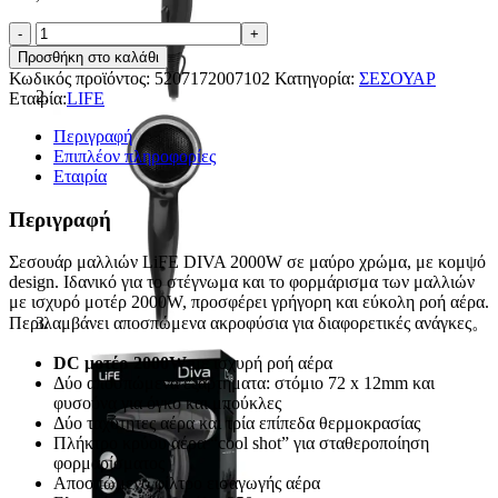
Life
HD-
Προσθήκη στο καλάθι
001
Κωδικός προϊόντος:
5207172007102
Κατηγορία:
ΣΕΣΟΥΑΡ
Πιστολάκι
Εταιρία:
LIFE
Μαλλιών
με
Περιγραφή
Φυσούνα
Επιπλέον πληροφορίες
2000W
Εταιρία
ποσότητα
Περιγραφή
Σεσουάρ μαλλιών LiFE DIVA 2000W σε μαύρο χρώμα, με κομψό
design. Ιδανικό για το στέγνωμα και το φορμάρισμα των μαλλιών
με ισχυρό μοτέρ 2000W, προσφέρει γρήγορη και εύκολη ροή αέρα.
Περιλαμβάνει αποσπώμενα ακροφύσια για διαφορετικές ανάγκες。
DC μοτέρ 2000W
με ισχυρή ροή αέρα
Δύο αποσπώμενα εξαρτήματα: στόμιο 72 x 12mm και
φυσούνα για όγκο και μπούκλες
Δύο ταχύτητες αέρα και τρία επίπεδα θερμοκρασίας
Πλήκτρο κρύου αέρα “cool shot” για σταθεροποίηση
φορμαρίσματος
Αποσπώμενο φίλτρο εισαγωγής αέρα