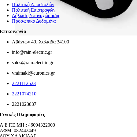
Πολιτική Αποστολών
Πολιτική Επιστροφών
Δήλωση Υπαναχώρησης
Προσωπικά Δεδομένα
Επικοινωνία
Αβάντων 49, Χαλκίδα 34100
info@rain-electric.gr
sales@rain-electric.gr
vraimaki@euronics.gr
2221112523
2221074210
2221023837
Γενικές Πληροφορίες
Α.Ε Γ.Ε.ΜΗ.: 46094322000
AΦΜ: 082442449
ΔΟΥ ΧΑΛΚΙΔΑΣ