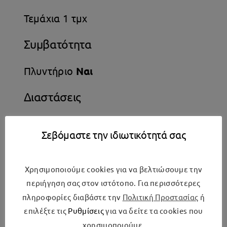
Τεμάχια 1 τμχ
Συμβατότητα
Πλυντήριο
Ναι
Διαστάσεις
Μήκος 60 cm
Σεβόμαστε την ιδιωτικότητά σας
Βάθος 60 cm
Χρησιμοποιούμε cookies για να βελτιώσουμε την
Διαστάσεις Κλειστού
περιήγηση σας στον ιστότοπο. Για περισσότερες
πληροφορίες διαβάστε την
Πολιτική Προστασίας
ή
Μήκος Κλειστού 44 cm
επιλέξτε τις
Ρυθμίσεις
για να δείτε τα cookies που
χρησιμοποιούμε.