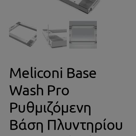
Αφύγρανση
Εικόνα – Ήχος
Ανεμιστήρες
Μικροσυσκευές
Meliconi Base
Συσκευές Καθαρισμού
Wash Pro
Ρυθμιζόμενη
Προσωπική Φροντίδα
Βάση Πλυντηρίου
Gadgets