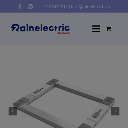
Μετάβαση
2221074210
|
info@rain-electric.gr
στο
περιεχόμενο
Toggle
Navigati
Κλιματισμός
Ψύξη Κατάψυξη
Πλύση
Φούρνος – Κουζίνα