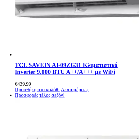
TCL SAVEIN AI-09ZG31 Κλιματιστικό
Inverter 9.000 BTU A++/A+++ με WiFi
€
439,99
Προσθήκη στο καλάθι
Λεπτομέρειες
Προσφορές τέλος σεζόν!