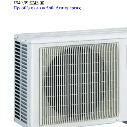
Original
Η
€
949,99
€
745,00
price
τρέχουσα
Προσθήκη στο καλάθι
Λεπτομέρειες
was:
τιμή
€949,99.
είναι:
€745,00.