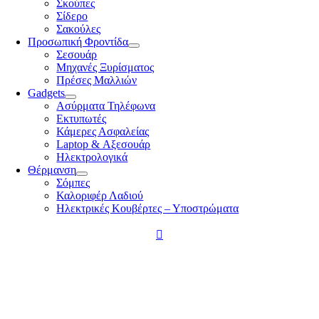
Σκούπες
Σίδερο
Σακούλες
Προσωπική Φροντίδα
Σεσουάρ
Μηχανές Ξυρίσματος
Πρέσες Μαλλιών
Gadgets
Ασύρματα Τηλέφωνα
Εκτυπωτές
Κάμερες Ασφαλείας
Laptop & Αξεσουάρ
Ηλεκτρολογικά
Θέρμανση
Σόμπες
Καλοριφέρ Λαδιού
Ηλεκτρικές Κουβέρτες – Υποστρώματα