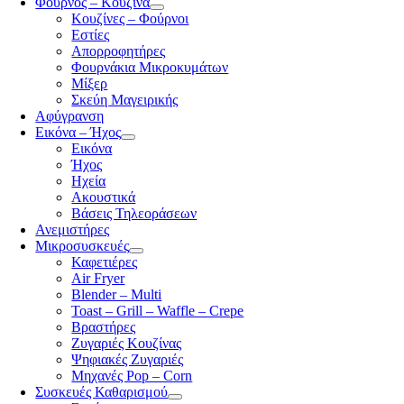
Φούρνος – Κουζίνα
Κουζίνες – Φούρνοι
Εστίες
Απορροφητήρες
Φουρνάκια Μικροκυμάτων
Μίξερ
Σκεύη Μαγειρικής
Αφύγρανση
Εικόνα – Ήχος
Εικόνα
Ήχος
Ηχεία
Ακουστικά
Βάσεις Τηλεοράσεων
Ανεμιστήρες
Μικροσυσκευές
Καφετιέρες
Air Fryer
Blender – Multi
Toast – Grill – Waffle – Crepe
Βραστήρες
Ζυγαριές Κουζίνας
Ψηφιακές Ζυγαριές
Μηχανές Pop – Corn
Συσκευές Καθαρισμού