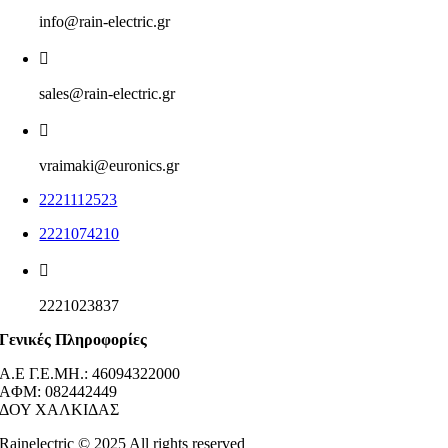
info@rain-electric.gr
sales@rain-electric.gr
vraimaki@euronics.gr
2221112523
2221074210
2221023837
Γενικές Πληροφορίες
Α.Ε Γ.Ε.ΜΗ.: 46094322000
AΦΜ: 082442449
ΔΟΥ ΧΑΛΚΙΔΑΣ
Rainelectric © 2025 All rights reserved