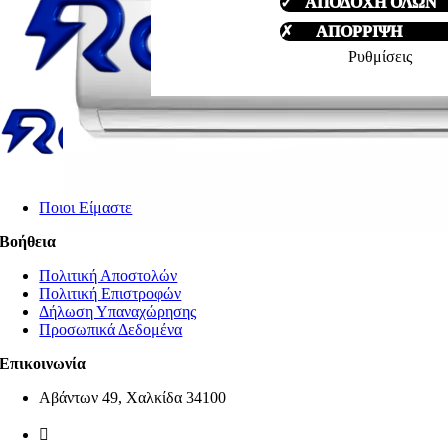
✓ ΑΠΟΔΟΧΗ ΟΛΩΝ
€299,99.
✗ ΑΠΟΡΡΙΨΗ
Ρυθμίσεις
Ποιοι Είμαστε
Βοήθεια
Πολιτική Αποστολών
Πολιτική Επιστροφών
Δήλωση Υπαναχώρησης
Προσωπικά Δεδομένα
Επικοινωνία
Αβάντων 49, Χαλκίδα 34100