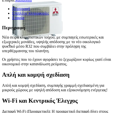
Εταιρία:
Mitsubishi
9000
BTU
Περιγραφή
A+++/A++
Επιπλέον πληροφορίες
MSZ/MUZ-
Εταιρία
HR25VF
ποσότητα
Περιγραφή
Νέα σειρά κλιματιστικών τοίχου, με συμπαγείς εσωτερικές και
εξωτερικές μονάδες, υψηλής απόδοσης με το νέο οικολογικό
ψυκτικό μέσο R32 που συμβάλει στην πρόληψη της
υπερθέρμανσης του πλανήτη.
Οι χρήστες που το έχουν αγοράσει το ξεχωρίζουν κυρίως γιατί είναι
οικονομικό στην κατανάλωση ρεύματος.
Απλή και κομψή σχεδίαση
Απλή και κομψή σχεδίαση, συμπαγής γραμμή σχεδιασμένη για
μικρούς χώρους με υψηλή απόδοση και εξοικονόμηση ενέργειας!
Wi-Fi και Κεντρικός Έλεγχος
Διεπαφή Wi-Fi (Προαιρετική): Η προαιρετική διεπαφή δίνει στους