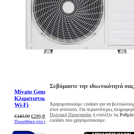
Σεβόμαστε την ιδιωτικότητά σας
Miyato General MI-9209W/MO-9210W
Κλιματιστικό Inverter 9000 BTU A++/A+++ με
Χρησιμοποιούμε cookies για να βελτιώσουμ
Wi-Fi
στον ιστότοπο. Για περισσότερες πληροφορί
Πολιτική Προστασίας
ή επιλέξτε τις
Ρυθμίσ
Original
Η
€
349,99
€
299,99
cookies που χρησιμοποιούμε.
price
τρέχουσα
Προσθήκη στο καλάθι
Λεπτομέρειες
was:
τιμή
€349,99.
είναι: