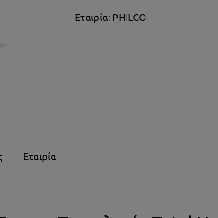
NoFrost
Εταιρία:
PHILCO
Υ170xΠ60xΒ65εκ.
Λευκό
PRF-
370WE
ποσότητα
ς
Εταιρία