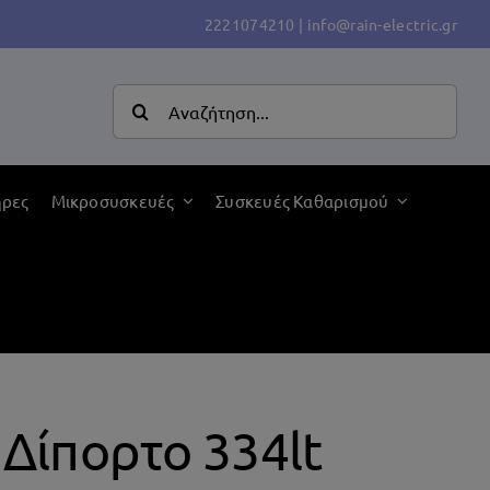
2221074210
|
info@rain-electric.gr
Αναζήτηση
για:
ήρες
Μικροσυσκευές
Συσκευές Καθαρισμού
 Δίπορτο 334lt