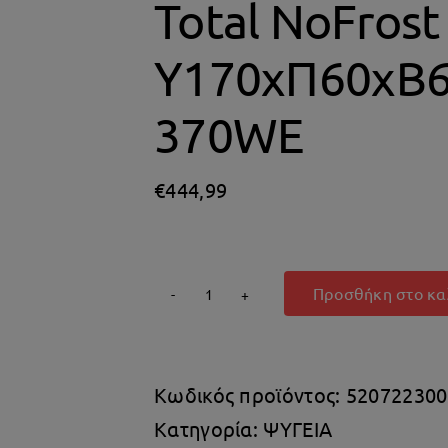
Total NoFrost
Υ170xΠ60xΒ65
370WE
€
444,99
Προσθήκη στο κα
Philco
Ψυγείο
Δίπορτο
Κωδικός προϊόντος:
520722300
334lt
Κατηγορία:
ΨΥΓΕΙΑ
Total