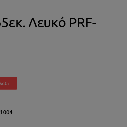
εκ. Λευκό PRF-
λάθι
1004