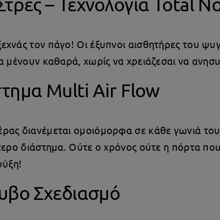
τρες – Τεχνολογία Total No
 ξεχνάς τον πάγο! Οι έξυπνοι αισθητήρες του ψυ
α μένουν καθαρά, χωρίς να χρειάζεσαι να ανησυ
τημα Multi Air Flow
αέρας διανέμεται ομοιόμορφα σε κάθε γωνιά το
τερο διάστημα. Ούτε ο χρόνος ούτε η πόρτα που
ψύξη!
ρυβο Σχεδιασμό