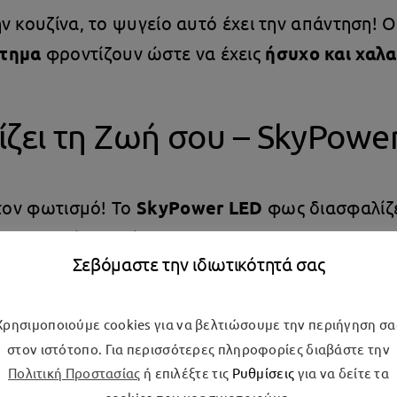
ν κουζίνα, το ψυγείο αυτό έχει την απάντηση! 
στημα
φροντίζουν ώστε να έχεις
ήσυχο και χαλ
ζει τη Ζωή σου – SkyPowe
στον φωτισμό! Το
SkyPower LED
φως διασφαλίζει
 καταναλώνει ενέργεια!
Σεβόμαστε την ιδιωτικότητά σας
Χρησιμοποιούμε cookies για να βελτιώσουμε την περιήγηση σα
στον ιστότοπο. Για περισσότερες πληροφορίες διαβάστε την
ώρευσης πάγου και διατήρηση καθαρών τοιχωμά
Πολιτική Προστασίας
ή επιλέξτε τις
Ρυθμίσεις
για να δείτε τα