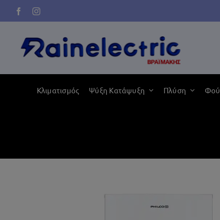
Μετάβαση
στο
περιεχόμενο
Κλιματισμός
Ψύξη Κατάψυξη
Πλύση
Φού