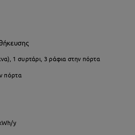
οθήκευσης
να), 1 συρτάρι, 3 ράφια στην πόρτα
ην πόρτα
 kWh/y