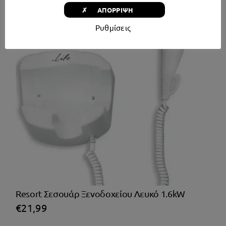
✗ ΑΠΟΡΡΙΨΗ
Ρυθμίσεις
Resort Σεσουάρ Ξενοδοχείου Λευκό 1.6kW
€
21,99