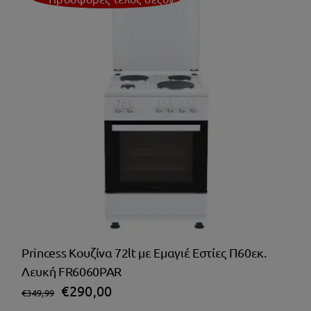
Princess Κουζίνα 72lt με Εμαγιέ Εστίες Π60εκ.
Λευκή FR6060PAR
Original
Η
€
290,00
€
349,99