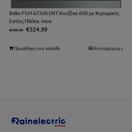
Beko FSM 67320 DXT Κουζίνα 65lt με Κεραμικές
Εστίες Π60εκ. Inox
Original
Η
€
524,99
€
599,99
price
τρέχουσα
was:
τιμή
Προσθήκη στο καλάθι
Λεπτομέρειες
€599,99.
είναι:
€524,99.