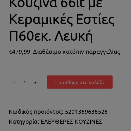
Κουζίνα 66lt με
Θέρμανση
Κεραμικές Εστίες
Π60εκ. Λευκή
€
479,99
Διαθέσιμο κατόπιν παραγγελίας
Προσθήκη στο καλάθι
Pitsos
PHC009120
Κουζίνα
Κωδικός προϊόντος:
5201369636526
66lt
Κατηγορία:
ΕΛΕΥΘΕΡΕΣ ΚΟΥΖΙΝΕΣ
με