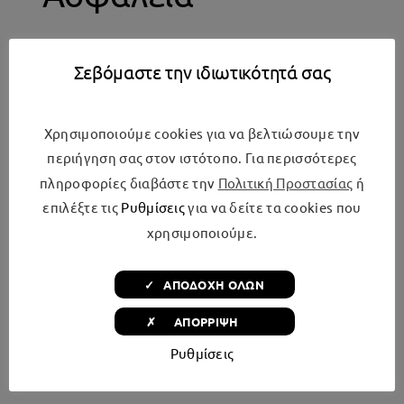
Γρήγορη προθέρμανση
Σεβόμαστε την ιδιωτικότητά σας
Βασικός εξοπλισμός
Χρησιμοποιούμε cookies για να βελτιώσουμε την
περιήγηση σας στον ιστότοπο. Για περισσότερες
πληροφορίες διαβάστε την
Πολιτική Προστασίας
ή
ταψί γενικής χρήσης, σχάρα,
επιλέξτε τις
Ρυθμίσεις
για να δείτε τα cookies που
εμαγιέ βαθύ ταψί 10 lt
χρησιμοποιούμε.
Χαρακτηριστικά
✓ ΑΠΟΔΟΧΗ ΟΛΩΝ
Είδος Κουζίνα
✗ ΑΠΟΡΡΙΨΗ
Ρυθμίσεις
Τύπος Φούρνου Ηλεκτρικός