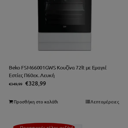
Beko FSM66001GWS Κουζίνα 72lt με Εμαγιέ
Εστίες Π60εκ. Λευκή
Original
Η
€
328,99
€
349,99
price
τρέχουσα
was:
τιμή
Προσθήκη στο καλάθι
Λεπτομέρειες
€349,99.
είναι:
€328,99.
Προσφορές τέλος σεζόν!