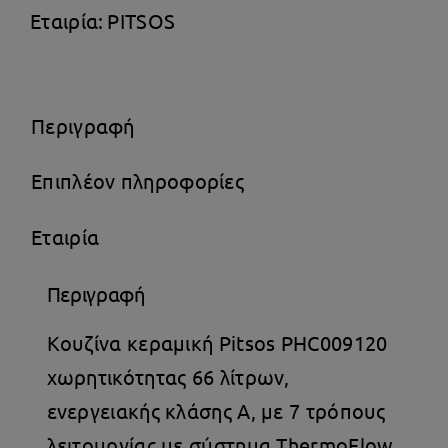
Κεραμικές
Εταιρία:
PITSOS
Εστίες
Π60εκ.
Λευκή
Περιγραφή
ποσότητα
Επιπλέον πληροφορίες
Εταιρία
Περιγραφή
Κουζίνα κεραμική Pitsos PHC009120
χωρητικότητας 66 λίτρων,
ενεργειακής κλάσης Α, με 7 τρόπους
λειτουργίας με σύστημα ThermoFlow