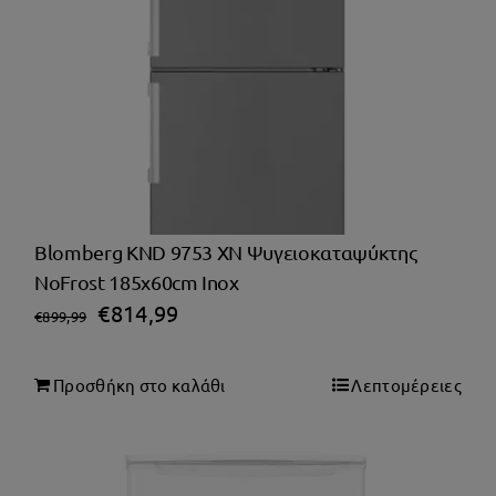
Blomberg KND 9753 XN Ψυγειοκαταψύκτης
NoFrost 185x60cm Inox
Original
Η
€
814,99
€
899,99
price
τρέχουσα
was:
τιμή
Προσθήκη στο καλάθι
Λεπτομέρειες
€899,99.
είναι:
€814,99.