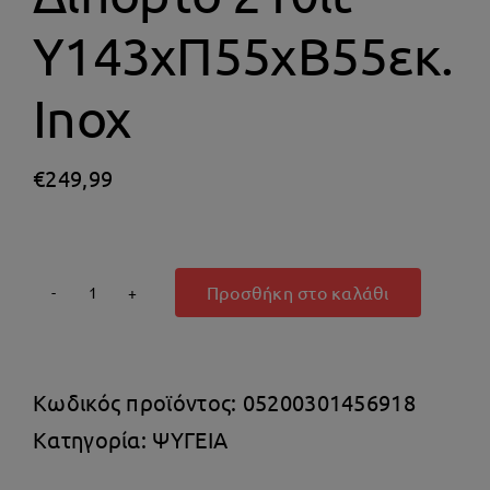
Θέρμανση
Υ143xΠ55xΒ55εκ.
Inox
€
249,99
Προσθήκη στο καλάθι
Princess
Ψυγείο
Δίπορτο
Κωδικός προϊόντος:
05200301456918
210lt
Κατηγορία:
ΨΥΓΕΙΑ
Υ143xΠ55xΒ55εκ.