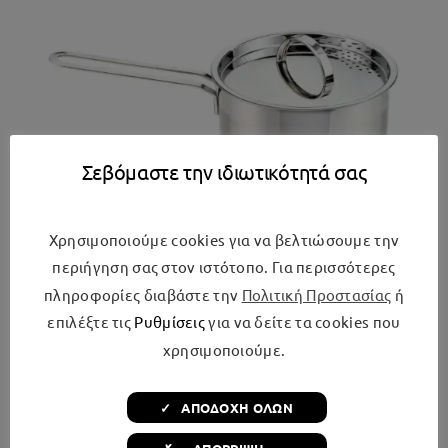
Σεβόμαστε την ιδιωτικότητά σας
Χρησιμοποιούμε cookies για να βελτιώσουμε την
περιήγηση σας στον ιστότοπο. Για περισσότερες
πληροφορίες διαβάστε την
Πολιτική Προστασίας
ή
Izzy Κατσαρολάκι Γάλακτος από Ανοξείδωτο
επιλέξτε τις
Ρυθμίσεις
για να δείτε τα cookies που
Ατσάλι 2lt / 18cm
χρησιμοποιούμε.
€
29,99
✓ ΑΠΟΔΟΧΗ ΟΛΩΝ
Προσθήκη στο καλάθι
Λεπτομέρειες