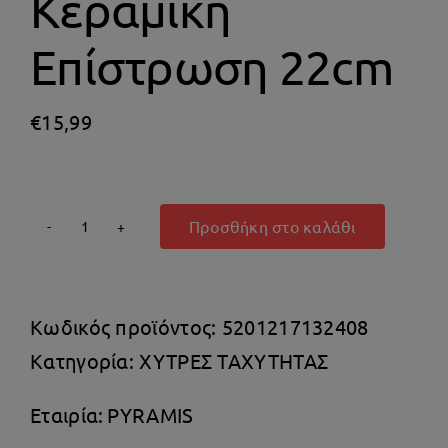
Κεραμική
Θέρμανση
Επίστρωση 22cm
€
15,99
Προσθήκη στο καλάθι
Pyramis
Ceratech
Τηγάνι
Κωδικός προϊόντος:
5201217132408
από
Κατηγορία:
ΧΥΤΡΕΣ ΤΑΧΥΤΗΤΑΣ
Αλουμίνιο
με
Εταιρία:
PYRAMIS
Κεραμική