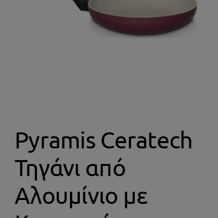
Αφύγρανση
Εικόνα – Ήχος
Ανεμιστήρες
Μικροσυσκευές
Pyramis Ceratech
Συσκευές Καθαρισμού
Τηγάνι από
Προσωπική Φροντίδα
Αλουμίνιο με
Gadgets