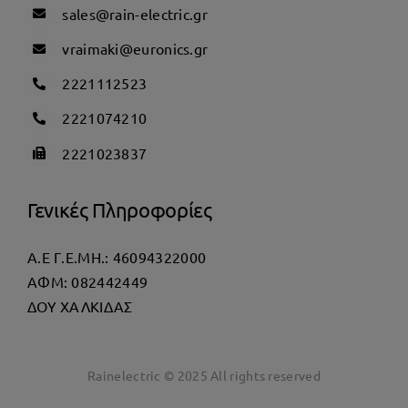
sales@rain-electric.gr
vraimaki@euronics.gr
2221112523
2221074210
2221023837
Γενικές Πληροφορίες
Α.Ε Γ.Ε.ΜΗ.: 46094322000
AΦΜ: 082442449
ΔΟΥ ΧΑΛΚΙΔΑΣ
Rainelectric © 2025 All rights reserved