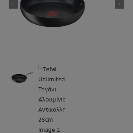
Αφύγρανση
Εικόνα – Ήχος
Ανεμιστήρες
Μικροσυσκευές
Συσκευές Καθαρισμού
Προσωπική Φροντίδα
Gadgets