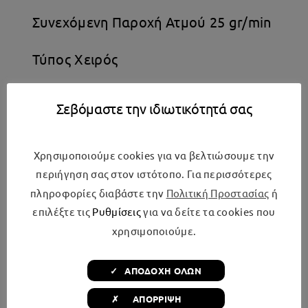
Συνεχόμενη Παροχή Ατμού 25 gr/min
Τύπος Χειρός
Χρώμα Μπλε
Σεβόμαστε την ιδιωτικότητά σας
Χρησιμοποιούμε cookies για να βελτιώσουμε την
περιήγηση σας στον ιστότοπο. Για περισσότερες
Σχετικά προϊόντα
πληροφορίες διαβάστε την
Πολιτική Προστασίας
ή
επιλέξτε τις
Ρυθμίσεις
για να δείτε τα cookies που
χρησιμοποιούμε.
Προσφορές τέλος σεζόν!
✓ ΑΠΟΔΟΧΗ ΟΛΩΝ
✗ ΑΠΟΡΡΙΨΗ