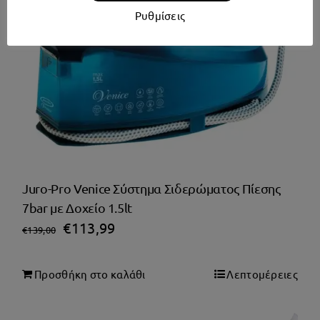
Ρυθμίσεις
Juro-Pro Venice Σύστημα Σιδερώματος Πίεσης
7bar με Δοχείο 1.5lt
Original
Η
€
113,99
€
139,00
price
τρέχουσα
was:
τιμή
Προσθήκη στο καλάθι
Λεπτομέρειες
€139,00.
είναι: