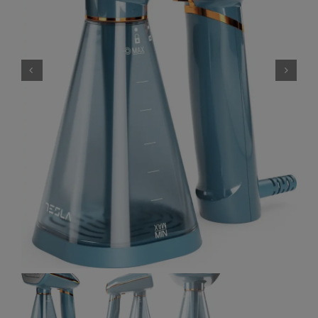
Αφύγρανση
Εικόνα – Ήχος
Ανεμιστήρες
Μικροσυσκευές
Συσκευές Καθαρισμού
Προσωπική Φροντίδα
Gadgets