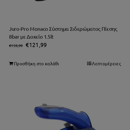
Juro-Pro Monaco Σύστημα Σιδερώματος Πίεσης
8bar με Δοχείο 1.5lt
Original
Η
€
121,99
€
159,99
price
τρέχουσα
was:
τιμή
Προσθήκη στο καλάθι
Λεπτομέρειες
€159,99.
είναι:
€121,99.