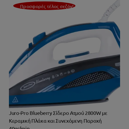
€113,99.
Προσφορές τέλος σεζόν!
Juro-Pro Blueberry Σίδερο Ατμού 2800W με
Κεραμική Πλάκα και Συνεχόμενη Παροχή
40gr/min